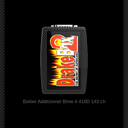
Boitier Additionnel Bmw 4 418D 143 ch