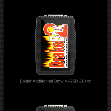
Boitier Additionnel Bmw 4 425D 218 ch