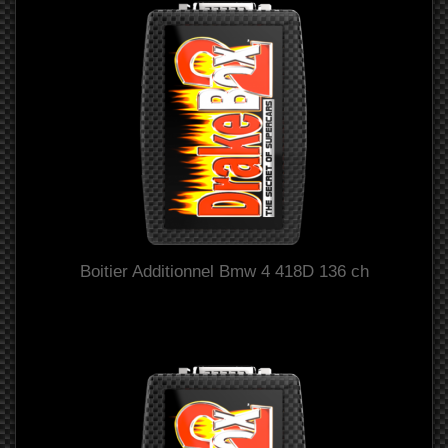
Boitier Additionnel Bmw 4 418D 136 ch