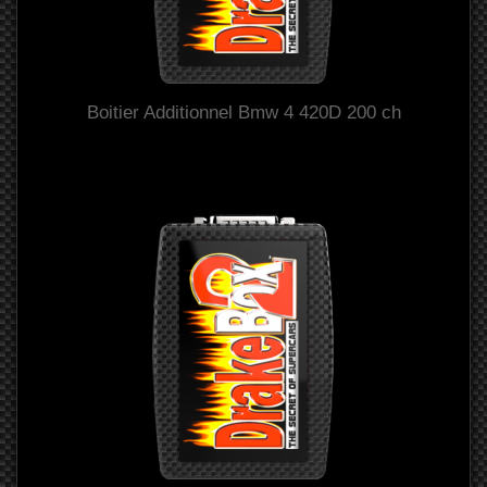
Boitier Additionnel Bmw 4 420D 200 ch