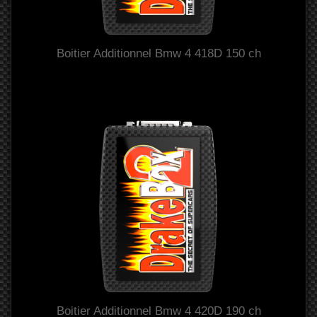
Boitier Additionnel Bmw 4 418D 150 ch
Boitier Additionnel Bmw 4 420D 190 ch