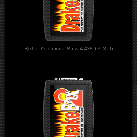
Boitier Additionnel Bmw 4 435D 313 ch