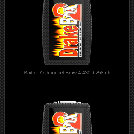
Boitier Additionnel Bmw 4 430D 258 ch