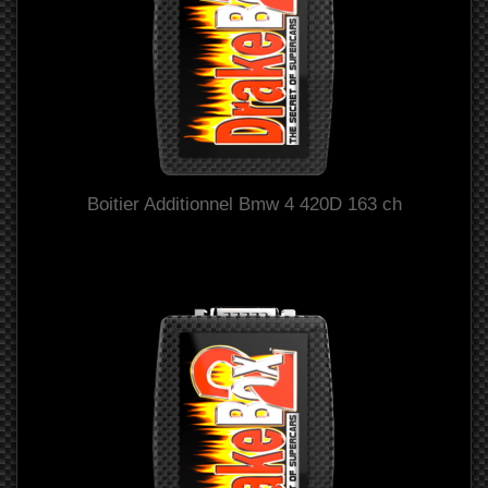
Boitier Additionnel Bmw 4 420D 163 ch