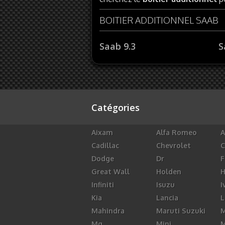
BOITIER ADDITIONNEL SAAB
Saab 9.3
S
Catégories
Aixam
Alfa Romeo
A
Cadillac
Chevrolet
C
Dodge
Dr
F
Great Wall
Holden
Infiniti
Isuzu
I
Kia
Lancia
L
Mahindra
Maruti Suzuki
M
Mg
Mini
M