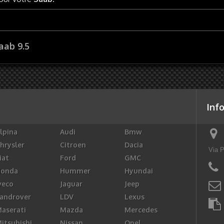
aab 9.5
Inf
lpina
Audi
Bmw
hrysler
Citroen
Dacia
Via P
iat
Ford
GMC
Honda
Hummer
Hyundai
veco
Jaguar
Jeep
androver
LDV
Lexus
aserati
Mazda
Mercedes
itsubishi
Nissan
Opel