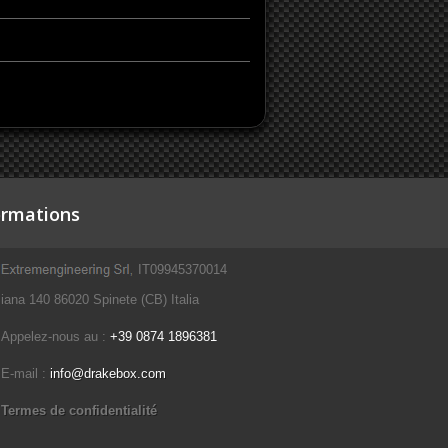
ormations
IT09945370014
iana 140 86020 Spinete (CB) Italia
Appelez-nous au :
+39 0874 1896381
E-mail :
info@drakebox.com
Termes de confidentialité