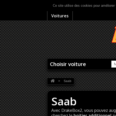
Ce site utilise des cookies pour améliorer 
Voitures
Choisir voiture
M
>
Saab
Saab
Avec DrakeBox2, vous pouvez augm
cherchez le
boitier additionnel
p