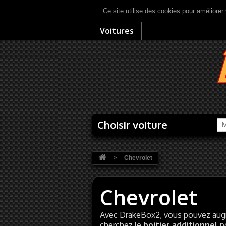
Ce site utilise des cookies pour améliorer 
Voitures
Choisir voiture
M
>
Chevrolet
Chevrolet
Avec DrakeBox2, vous pouvez augm
cherchez le
boitier additionnel
p