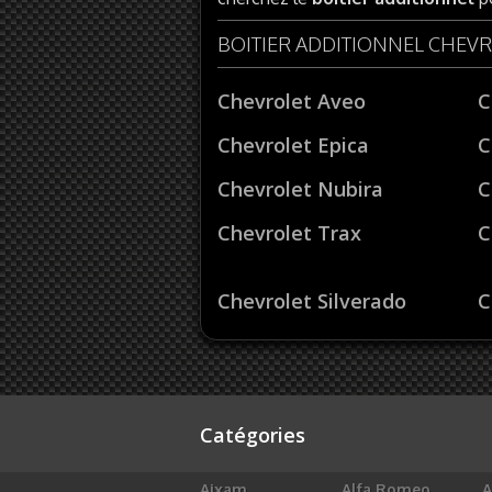
BOITIER ADDITIONNEL CHEV
Chevrolet Aveo
C
Chevrolet Epica
C
Chevrolet Nubira
C
Chevrolet Trax
C
Chevrolet Silverado
C
Catégories
Aixam
Alfa Romeo
A