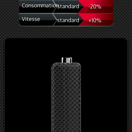
Consommation
standard
-20%
Vitesse
standard
+10%