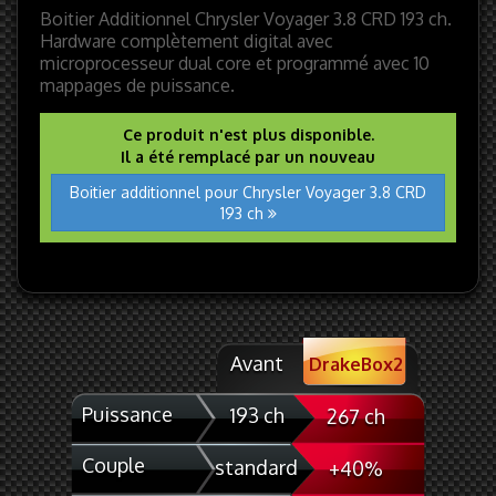
Boitier Additionnel Chrysler Voyager 3.8 CRD 193 ch.
Hardware complètement digital avec
microprocesseur dual core et programmé avec 10
mappages de puissance.
Ce produit n'est plus disponible.
Il a été remplacé par un nouveau
Boitier additionnel pour Chrysler Voyager 3.8 CRD
193 ch
Avant
DrakeBox2
Puissance
193 ch
267 ch
Couple
standard
+40%